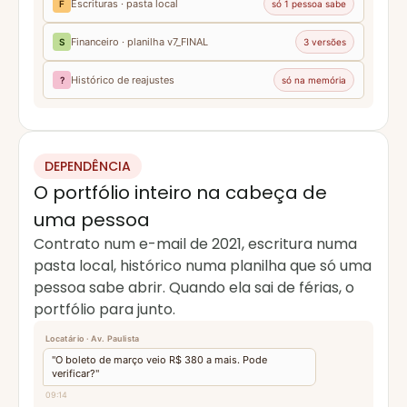
Escrituras · pasta local
F
só 1 pessoa sabe
Financeiro · planilha v7_FINAL
S
3 versões
Histórico de reajustes
?
só na memória
DEPENDÊNCIA
O portfólio inteiro na cabeça de
uma pessoa
Contrato num e-mail de 2021, escritura numa
pasta local, histórico numa planilha que só uma
pessoa sabe abrir. Quando ela sai de férias, o
portfólio para junto.
Locatário · Av. Paulista
"O boleto de março veio R$ 380 a mais. Pode
verificar?"
09:14