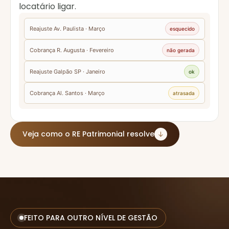
locatário ligar.
Reajuste Av. Paulista · Março
esquecido
Cobrança R. Augusta · Fevereiro
não gerada
Reajuste Galpão SP · Janeiro
ok
Cobrança Al. Santos · Março
atrasada
Veja como o RE Patrimonial resolve
FEITO PARA OUTRO NÍVEL DE GESTÃO