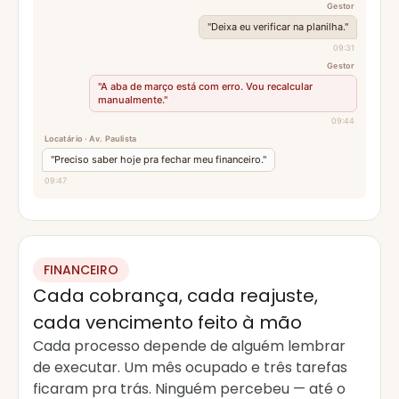
Gestor
"Deixa eu verificar na planilha."
09:31
Gestor
"A aba de março está com erro. Vou recalcular
manualmente."
09:44
Locatário · Av. Paulista
"Preciso saber hoje pra fechar meu financeiro."
09:47
FINANCEIRO
Cada cobrança, cada reajuste,
cada vencimento feito à mão
Cada processo depende de alguém lembrar
de executar. Um mês ocupado e três tarefas
ficaram pra trás. Ninguém percebeu — até o