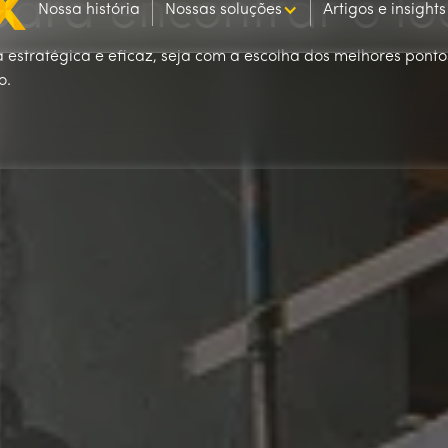
para encontrar o loc
Nossa história
Nossas soluções
Artigos e insights
estratégica e eficaz, seja com a escolha dos melhores pont
o.