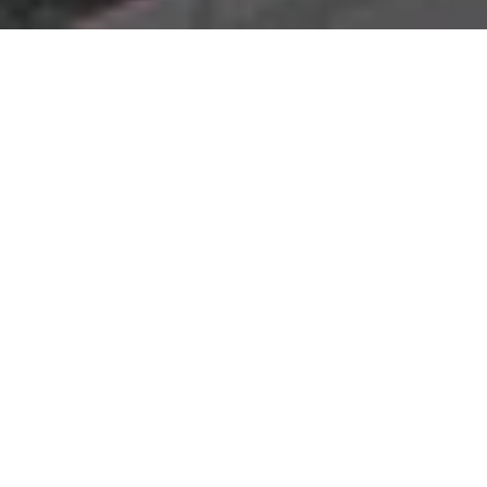
Nossos números
Dados que sustentam nosso
método
Os dados abaixo mostram a
profundidade de nosso
conhecimento de mercado
e nossa capacidade de
entregar resultados consistentes e bem-sucedidos.
+
3.000 imóveis
prospectados
Uma extensa base de imóveis mapeados e avaliados,
garantindo uma seleção assertiva e de alta qualidade
para sua expansão.
+
8.219.000 milhões m²