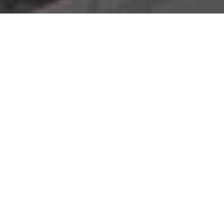
Nossos números
Dados que sustentam nosso
método
Os dados abaixo mostram a
profundidade de nosso
conhecimento de mercado
e nossa capacidade de
entregar resultados consistentes e bem-sucedidos.
+
3.000 imóveis
prospectados
Uma extensa base de imóveis mapeados e avaliados,
garantindo uma seleção assertiva e de alta qualidade
para sua expansão.
+
8.219.000 milhões m²