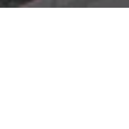
Nossos números
Dados que sustentam nosso
método
Os dados abaixo mostram a
profundidade de nosso
conhecimento de mercado
e nossa capacidade de
entregar resultados consistentes e bem-sucedidos.
+
3.000 imóveis
prospectados
Uma extensa base de imóveis mapeados e avaliados,
garantindo uma seleção assertiva e de alta qualidade
para sua expansão.
+
8.219.000 milhões m²