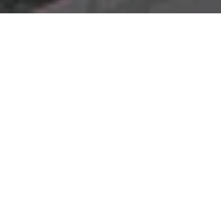
Nossos números
Dados que sustentam nosso
método
Os dados abaixo mostram a
profundidade de nosso
conhecimento de mercado
e nossa capacidade de
entregar resultados consistentes e bem-sucedidos.
+
3.000 imóveis
prospectados
Uma extensa base de imóveis mapeados e avaliados,
garantindo uma seleção assertiva e de alta qualidade
para sua expansão.
+
8.219.000 milhões m²