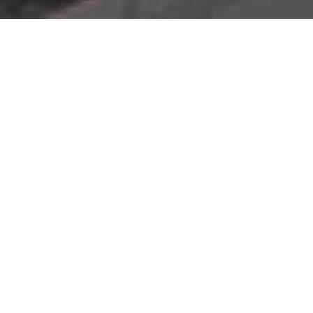
Nossos números
Dados que sustentam nosso
método
Os dados abaixo mostram a
profundidade de nosso
conhecimento de mercado
e nossa capacidade de
entregar resultados consistentes e bem-sucedidos.
+
3.000 imóveis
prospectados
Uma extensa base de imóveis mapeados e avaliados,
garantindo uma seleção assertiva e de alta qualidade
para sua expansão.
+
8.219.000 milhões m²