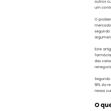
outros cu
um contr
O proble
mercado.
segundo 
argument
Este art
farmácias
das varia
renegoci
Segundo 
18% da r
nessa cur
O qu