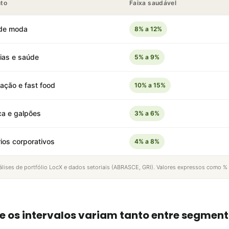
to
Faixa saudável
 de moda
8% a 12%
ias e saúde
5% a 9%
ação e fast food
10% a 15%
ca e galpões
3% a 6%
rios corporativos
4% a 8%
álises de portfólio LocX e dados setoriais (ABRASCE, GRI). Valores expressos como % 
e os intervalos variam tanto entre segmen