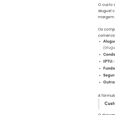
O custo 
aluguel c
margem 
Os compo
comercial
Alugu
(alug
Condo
IPTU:
Fundo
Seguro
Outras
A fórmula
Cust