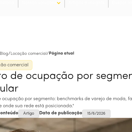
istória
Nossas soluções
Artigos e insights
Buscar i
/
/
Página atual
Blog
Locação comercial
ão comercial
to de ocupação por segme
ular
e ocupação por segmento: benchmarks de varejo de moda, farm
 e onde sua rede está posicionada."
conteúdo
Data de publicação
Artigo
15/6/2026