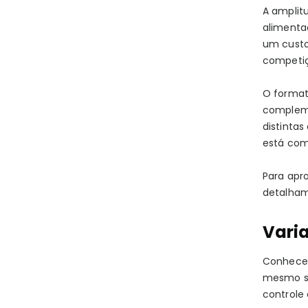
A amplit
alimenta
um custo
competiçã
O format
compleme
distinta
está com
Para apr
detalham
Vari
Conhecer
mesmo se
controle 