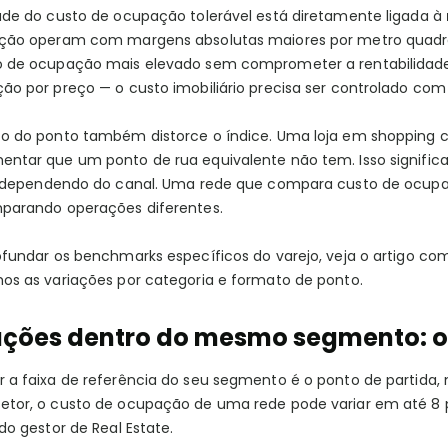
ude do custo de ocupação tolerável está diretamente ligada à
ção operam com margens absolutas maiores por metro quadra
 de ocupação mais elevado sem comprometer a rentabilidade.
o por preço — o custo imobiliário precisa ser controlado com 
o do ponto também distorce o índice. Uma loja em shopping 
ntar que um ponto de rua equivalente não tem. Isso signific
s dependendo do canal. Uma rede que compara custo de ocupaç
parando operações diferentes.
ofundar os benchmarks específicos do varejo, veja o artigo co
os as variações por categoria e formato de ponto.
ações dentro do mesmo segmento: o
 a faixa de referência do seu segmento é o ponto de partida, 
tor, o custo de ocupação de uma rede pode variar em até 8 
do gestor de Real Estate.