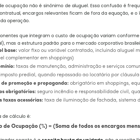
de ocupação não é sinônimo de aluguel. Essa confusão é freque
ontratual, encargos relevantes ficam de fora da equação, e o 
da operação.
nentes que integram o custo de ocupação variam conforme o 
), mas a estrutura padrão para o mercado corporativo brasileir
el base:
valor fixo ou variável contratado, incluindo aluguel
uel complementar em shoppings)
mínio:
taxas de manutenção, administração e serviços com
imposto predial, quando repassado ao locatário por cláusula
 de promoção e propaganda:
obrigatório em shoppings, equi
s obrigatórios:
seguro incêndio e responsabilidade civil, qua
 taxas acessórias:
taxa de iluminação de fachada, sistema 
 de cálculo é:
o de Ocupação (%) = (Soma de todos os encargos mensa