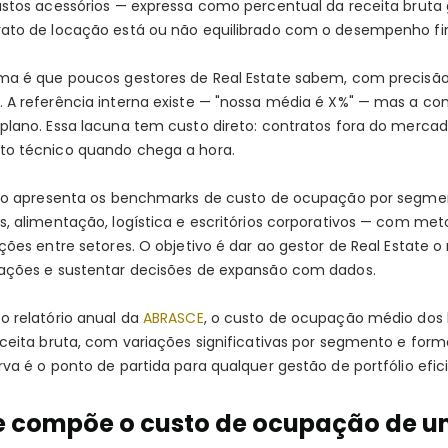
stos acessórios — expressa como percentual da receita bruta g
ato de locação está ou não equilibrado com o desempenho fin
ma é que poucos gestores de Real Estate sabem, com precisão
 A referência interna existe — "nossa média é X%" — mas a c
plano. Essa lacuna tem custo direto: contratos fora do merca
o técnico quando chega a hora.
igo apresenta os benchmarks de custo de ocupação por segment
, alimentação, logística e escritórios corporativos — com metod
ções entre setores. O objetivo é dar ao gestor de Real Estate o 
ações e sustentar decisões de expansão com dados.
o relatório anual da
ABRASCE
, o custo de ocupação médio dos lo
eceita bruta, com variações significativas por segmento e fo
va é o ponto de partida para qualquer gestão de portfólio efic
e compõe o custo de ocupação de u