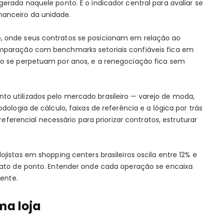
erada naquele ponto. É o indicador central para avaliar se
anceiro da unidade.
, onde seus contratos se posicionam em relação ao
omparação com benchmarks setoriais confiáveis fica em
do se perpetuam por anos, e a renegociação fica sem
o utilizados pelo mercado brasileiro — varejo de moda,
ologia de cálculo, faixas de referência e a lógica por trás
referencial necessário para priorizar contratos, estruturar
jistas em shopping centers brasileiros oscila entre 12% e
rmato de ponto. Entender onde cada operação se encaixa
iente.
ma loja