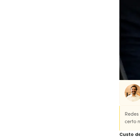
Redes 
certo 
Custo d