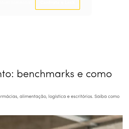
móvel comercial
Contrate a LocX
Contrate a LocX
nto: benchmarks e como
ácias, alimentação, logística e escritórios. Saiba como