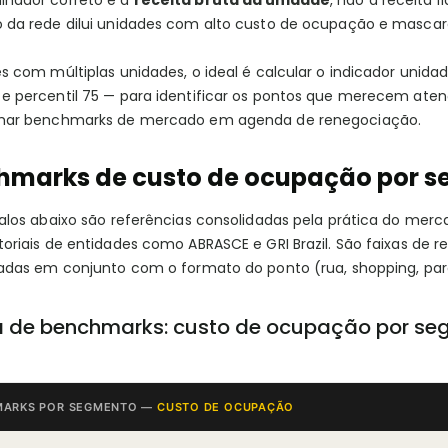
nador correto é a
receita bruta da unidade
, não a receita 
 da rede dilui unidades com alto custo de ocupação e mascara
s com múltiplas unidades, o ideal é calcular o indicador unidade
e percentil 75 — para identificar os pontos que merecem aten
mar benchmarks de mercado em agenda de renegociação.
hmarks de custo de ocupação por 
alos abaixo são referências consolidadas pela prática do merc
oriais de entidades como ABRASCE e GRI Brazil. São faixas de 
tadas em conjunto com o formato do ponto (rua, shopping, parq
a de benchmarks: custo de ocupação por s
MARKS POR SEGMENTO —
CUSTO DE OCUPAÇÃO