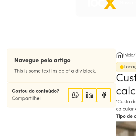
Nossa h
/
Início
Navegue pelo artigo
Locaç
This is some text inside of a div block.
Cus
calc
Gostou do conteúdo?
Compartilhe!
"Custo d
calcular
Tipo de 