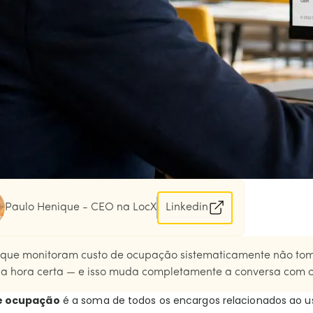
Paulo Henique - CEO na LocX
Linkedin
que monitoram custo de ocupação sistematicamente não toma
na hora certa — e isso muda completamente a conversa com o
e ocupação
é a soma de todos os encargos relacionados ao us