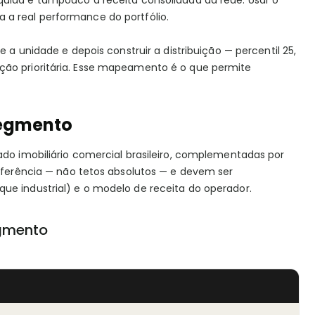
líquida e tampouco a receita consolidada da rede. Usar o
 a real performance do portfólio.
 a unidade e depois construir a distribuição — percentil 25,
ção prioritária. Esse mapeamento é o que permite
segmento
ado imobiliário comercial brasileiro, complementadas por
referência — não tetos absolutos — e devem ser
ue industrial) e o modelo de receita do operador.
egmento