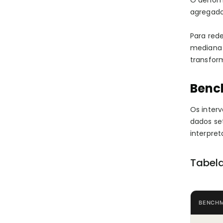
O denomi
agregado
Para rede
mediana 
transfor
Benc
Os interv
dados set
interpre
Tabel
BENCH