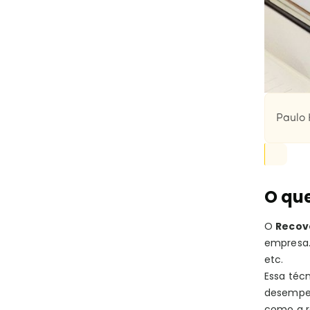
Paulo 
O que
O
Recov
empresa.
etc.
Essa técn
desempen
como a r