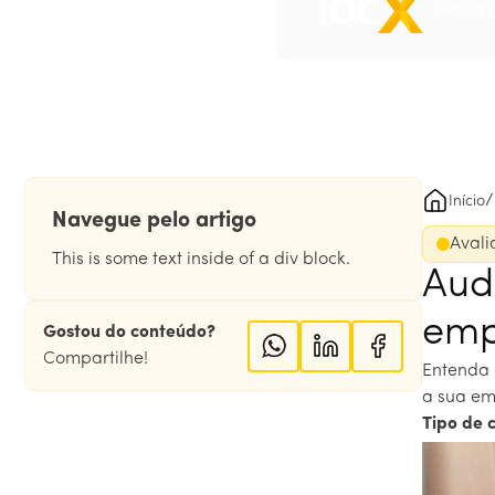
Nossa h
/
Início
Navegue pelo artigo
Avali
This is some text inside of a div block.
Aud
emp
Gostou do conteúdo?
Compartilhe!
‍Entenda
a sua e
Tipo de 