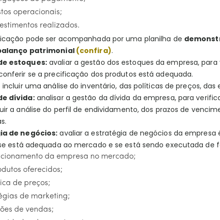
tos operacionais;
estimentos realizados.
ificação pode ser acompanhada por uma planilha de
demonstr
balanço patrimonial
(confira)
.
de estoques:
avaliar a gestão dos estoques da empresa, para v
conferir se a precificação dos produtos está adequada.
 incluir uma análise do inventário, das políticas de preços, da
e dívida:
analisar a gestão da dívida da empresa, para verifi
uir a análise do perfil de endividamento, dos prazos de vencim
as.
ia de negócios:
avaliar a estratégia de negócios da empresa é
r se está adequada ao mercado e se está sendo executada de fo
icionamento da empresa no mercado;
dutos oferecidos;
tica de preços;
égias de marketing;
ções de vendas;