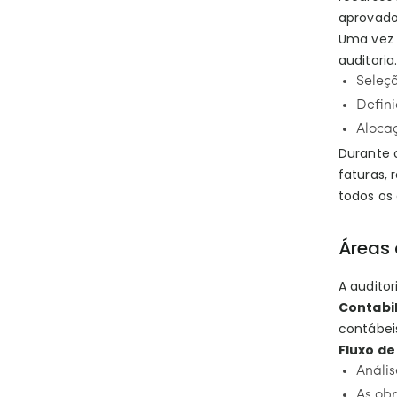
aprovado
Uma vez 
auditoria.
Seleç
Defini
Alocaç
Durante
faturas, 
todos os 
Áreas 
A auditor
Contabil
contábei
Fluxo de
Anális
As ob