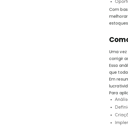
Oport
Com base
melhorar 
estoques,
Como
Uma vez f
corrigir 
Essa aná
que toda
Em resum
lucrativi
Para apli
Anális
Defini
Criaç
Imple