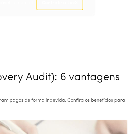
móvel comercial
Contrate a LocX
Contrate a LocX
very Audit): 6 vantagens
oram pagos de forma indevida. Confira os benefícios para