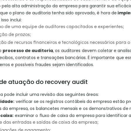
 pela alta administração da empresa para garantir sua eficáci
que o plano de auditoria tenha sido aprovado, é hora de
imple
 Isso inclui:
ão de uma equipe de auditores capacitados e experientes;
ção de prazos;
ão de recursos financeiros e tecnológicos necessários para o
 o
processo de auditoria
, os auditores devem coletar e anali
recibos, contratos e transações bancárias. É importante que es
erros e possíveis fraudes sejam identificados.
de atuação do recovery audit
ia pode incluir uma revisão das seguintes áreas:
idade:
verificar se os registros contábeis da empresa estão pre
s da empresa, os balancetes mensais e os demonstrativos de r
 caixa:
examinar o fluxo de caixa da empresa para identificar as 
e das entradas e saídas de caixa da empresa;
rigações de pagamento;