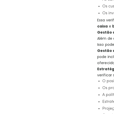
Os cus
Os inv
Essa ver
caixa
e
Gestão 
Além de 
Isso pode
Gestão d
pode incl
oferecid
Estratég
verifica
O pos
Os pro
A polí
Estrat
Proje