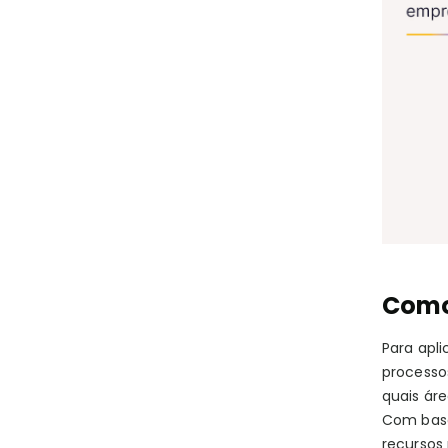
Como
Para apl
processos
quais áre
Com base
recursos