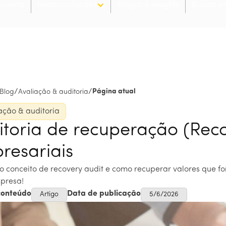
istória
Nossas soluções
Artigos e insights
Buscar i
/
/
Página atual
Blog
Avaliação & auditoria
ação & auditoria
itoria de recuperação (Reco
resariais
 o conceito de recovery audit e como recuperar valores que f
mpresa!
conteúdo
Data de publicação
Artigo
5/6/2026