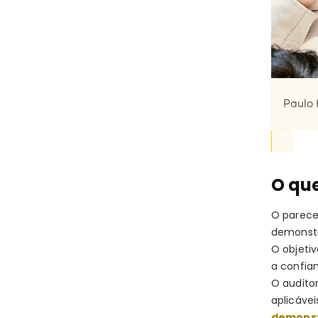
Paulo 
O que
O parece
demonstr
O objeti
a confia
O audito
aplicáve
demonst