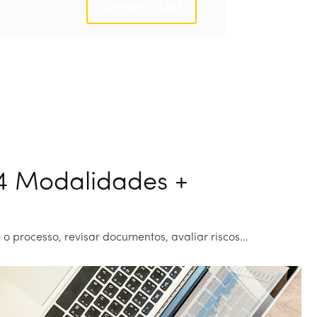
móvel comercial
Contrate a LocX
Contrate a LocX
 4 Modalidades +
o processo, revisar documentos, avaliar riscos…