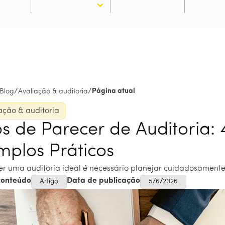
istória
Nossas soluções
Artigos e insights
Buscar i
/
/
Página atual
Blog
Avaliação & auditoria
ação & auditoria
os de Parecer de Auditoria:
mplos Práticos
er uma auditoria ideal é necessário planejar cuidadosamente 
conteúdo
Data de publicação
Artigo
5/6/2026