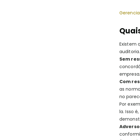
Gerenciam
Quais
Existem q
auditori
Sem res
concordâ
empresa
Com res
as norma
no parec
Por exem
la. Isso 
demonstr
Adverso
conformi