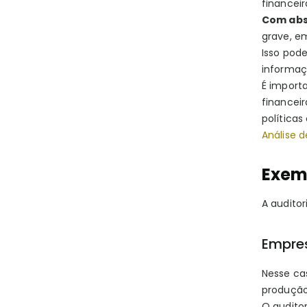
financei
Com abs
grave, e
Isso pod
informaç
É import
financeir
políticas
Análise 
Exemp
A auditor
Empre
Nesse ca
produção
O auditor