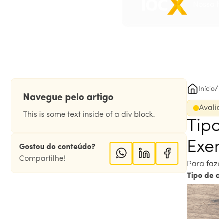
Nossa h
/
Início
Navegue pelo artigo
Avali
This is some text inside of a div block.
Tip
Exe
Gostou do conteúdo?
Compartilhe!
Para faz
Tipo de 