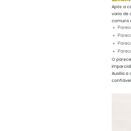
Após a c
varia de
comuns d
Parece
Parec
Parec
Parec
O parece
imparcial
Auxilia a
confiávei