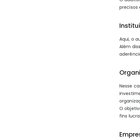
precisos
Instit
Aqui, o a
Além diss
aderênci
Organi
Nesse cas
investime
organiza
O objeti
fins lucra
Empres