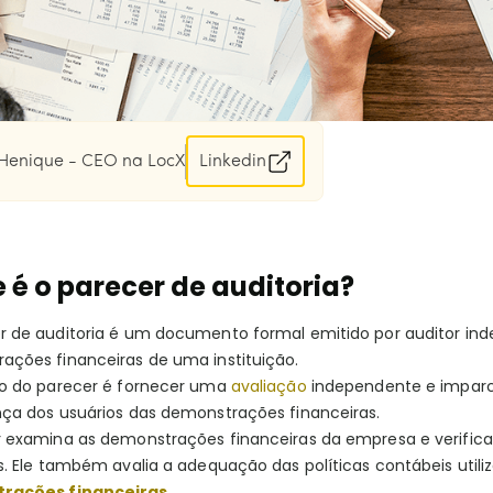
Henique - CEO na LocX
Linkedin
 é o parecer de auditoria?
r de auditoria é um documento formal emitido por auditor ind
ações financeiras de uma instituição.
vo do parecer é fornecer uma
avaliação
independente e imparci
nça dos usuários das demonstrações financeiras.
r examina as demonstrações financeiras da empresa e verifi
is. Ele também avalia a adequação das políticas contábeis util
rações financeiras.