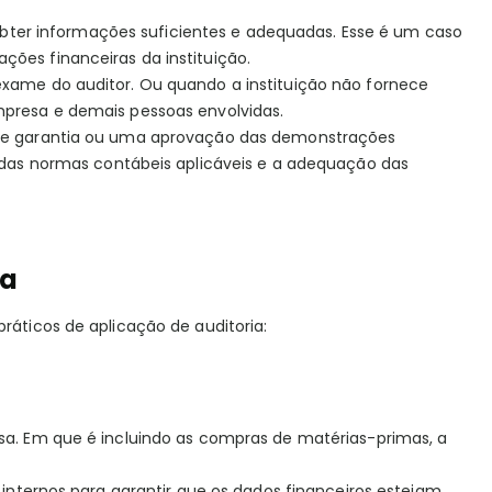
ter informações suficientes e adequadas. Esse é um caso
ções financeiras da instituição.
exame do auditor. Ou quando a instituição não fornece
mpresa e demais pessoas envolvidas.
o de garantia ou uma aprovação das demonstrações
l das normas contábeis aplicáveis e a adequação das
ia
ráticos de aplicação de auditoria:
esa. Em que é incluindo as compras de matérias-primas, a
s internos para garantir que os dados financeiros estejam