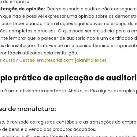
ra da empresa.
tenção de opinião:
Ocorre quando o auditor não consegue ob
m que não é possível expressar uma opinião sobre as demonstra
e acontecer quando há limitações significativas no escopo do 
ões completas e precisas. O que pode ser prejudicial para a e
ante lembrar que o parecer de auditoria não é um certificad
as da instituição. Trata-se de uma opinião técnica e imparcia
 contábeis utilizadas pela instituição.
de custo? Gestão empresarial com [planilha excel]
lo prático de aplicação de auditor
ia é uma atividade importante. Abaixo, estão alguns exemplos p
sa de manufatura:
so, é revisado os registros contábeis e as transações da empr
 de bens e a venda dos produtos acabados.
 avalia as políticas contábeis da empresa e revisa os controle